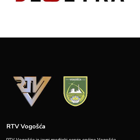
RTV Vogošća
RTV Vogošća je javni medijski servis općine Vogošća,