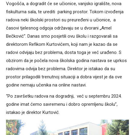
Vogošća, a dogradit će se učionice, vanjsko igralište, nova
fiskulturna sala, te urediti parking prostor. Tokom izvođenja
radova neki školski prostori su preuređeni u učionice, a
časovi tjelesnog odgoja održavaju se u dvorani „Amel
Bečković“. Danas smo posjetili ovu školu i razgovarali sa
direktorom Refikom Kurtovićem, koji nam je kazao da se
radovi odvijaju bez problema, dosta toga je već urađeno. S
obzirom da je počela nova školska godina nastava se uprkos
radovima odvija bez problema. Direktor je istakao da su
prostor prilagodili trenutnoj situaciji a dobra vijest je da ove
godine nemaju učenika na online nastavi.
“Po završetku radova na dogradnji, već u septembru 2024.
godine imat ćemo savremenu i dobro opremljenu školu”,
istakao je direktor Kurtović.