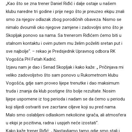
„Kao što se zna trener Daniel Riđić i dalje ostaje u našem
klubu naredne tri godine i prije nego što je preuzeo ekipu znali
smo za njegov odlazak zbog porodičnih obaveza. Nismo se
nimalo dvoumili oko njegove zamjene i zadovoljni smo što je
Skopljak ponovo sa nama. Sa trenerom Riđićem ćemo biti u
stalnom kontaktu i ovim putem mu želim poželiti sretan put i
sve najbolje“. – rekao je Predsjednik Upravnog odbora RK
Vogošća PH Fetah Kadrić.
Izjavu nam je dao i Senad Skopljak i kako kaže: „ Pričinjava mi
veliko zadovoljstvo što sam ponovo u Rukometnom klubu
Vogošća, gdje sam proveo lijepe trenutke i dao maksimum
truda i znanja da klub postigne što bolje rezultate. Nosim
lijepe uspomene iz tog perioda i nadam se da ćemo u periodu
koji slijedi ostvariti sve zacrtane ciljeve koji su pred nama.
Malo smo oslabljeni odlaskom nekolicine igrača, ali atmosfera
u ekipi je pozitivna, radna i uspjeh neće izostati“.
Kako kaže trener Riđić: „ Nastavljamo tamo gdje smo stali i