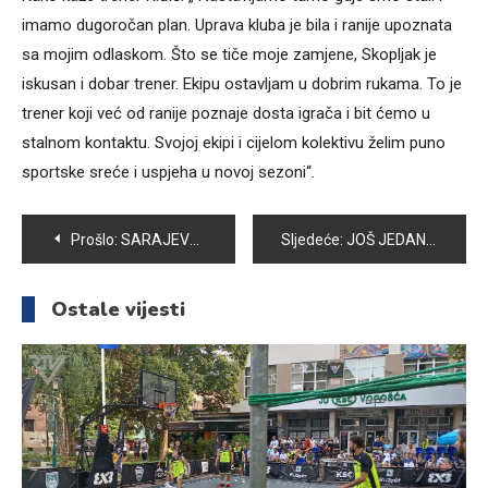
imamo dugoročan plan. Uprava kluba je bila i ranije upoznata
sa mojim odlaskom. Što se tiče moje zamjene, Skopljak je
iskusan i dobar trener. Ekipu ostavljam u dobrim rukama. To je
trener koji već od ranije poznaje dosta igrača i bit ćemo u
stalnom kontaktu. Svojoj ekipi i cijelom kolektivu želim puno
sportske sreće i uspjeha u novoj sezoni“.
Navigacija
Prošlo:
SARAJEVSKA NASELJA KOJA SE SNABDIJEVAJU VODOM IZ REZERVOARA KOBILJA GLAVA PITKU VODU MOGU OČEKIVATI OKO 20h
Sljedeće:
JOŠ JEDAN VELIKI SPORTSKI DOGAĐAJ U VOGOŠĆI – U SUBOTU I NEDJELJU 7. INTERNACIONALNI TURNIR U RITMIČKOJ GIMNASTICI “ŠEVALA MUJIĆ”
članaka
Ostale vijesti