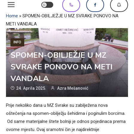
Home
»
SPOMEN-OBILJEŽJE U MZ SVRAKE PONOVO NA
METI VANDALA
INFO
SPOMEN-OBILJEŽJE U MZ
SVRAKE PONOVO NA METI
VANDALA
24. Aprila 2025.
Azra Mešanović
Prije nekoliko dana u MZ Svrake su zabilježena nova
oštećenja na spomen-obilježju šehidima i poginulim borcima.
Od same materijalne štete bolniji je odnos pojedinaca prema
ovome mjestu. Ovaj sramotni čin je najdirektnije