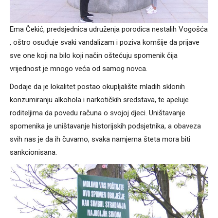
Ema Čekić, predsjednica udruženja porodica nestalih Vogošća
, oštro osuđuje svaki vandalizam i poziva komšije da prijave
sve one koji na bilo koji način oštećuju spomenik čija
vrijednost je mnogo veća od samog novca.
Dodaje da je lokalitet postao okupljalište mladih sklonih
konzumiranju alkohola i narkotičkih sredstava, te apeluje
roditeljima da povedu računa o svojoj djeci. Uništavanje
spomenika je uništavanje historijskih podsjetnika, a obaveza
svih nas je da ih čuvamo, svaka namjerna šteta mora biti
sankcionisana.