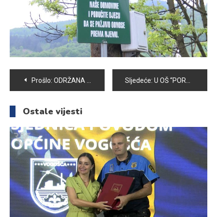
Navigacija
Prošlo:
ODRŽANA IZVJEŠTAJNA SKUPŠTINA PD „PLANINAR“
Sljedeće:
U OŠ “PORODICE ef. RAMIĆ” USPJEŠNO ZAVRŠEN TURNIR “SVI NA EKSKURZIJU”
članaka
Ostale vijesti