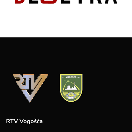
RTV Vogošća