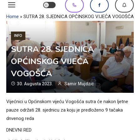
Home
»
SUTRA 28. SJEDNICA OPĆINSKOG VIJEĆA VOGOŠĆA
INFO
SUTRA 28. SJEDNICA
OPĆINSKOG VIJEĆA
VOGOŠĆA
30. Augusta 2023.
Samir Mujdžić
Vijećnici u Općinskom vijeću Vogošća sutra će nakon ljetne
pauze održati 28. sjednicu za koju je predloženo 9 tačaka
dnvenog reda
DNEVNI RED