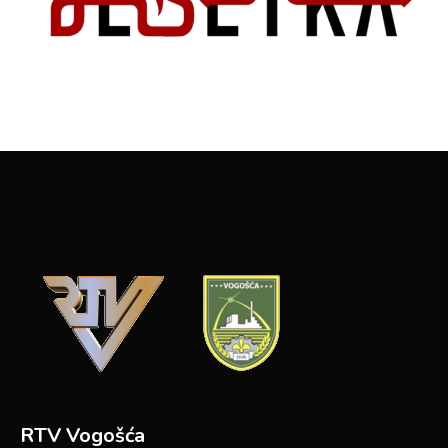
RTV Vogošća