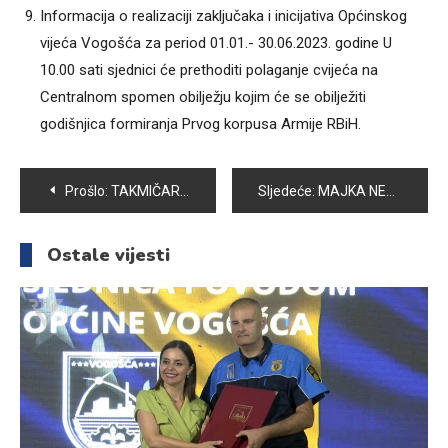
Informacija o realizaciji zaključaka i inicijativa Općinskog
vijeća Vogošća za period 01.01.- 30.06.2023. godine U
10.00 sati sjednici će prethoditi polaganje cvijeća na
Centralnom spomen obilježju kojim će se obilježiti
godišnjica formiranja Prvog korpusa Armije RBiH.
Navigacija
Prošlo:
TAKMIČARSKA EKIPA KK SAMBON VRIJEDNO TRENIRA ZA PREDSTOJEĆA PRVENSTVA
Sljedeće:
MAJKA NEVZA DURIĆ IZ VOGOŠĆE VEĆ 31 GODINU TRAGA ZA SVOJIM SINOM IBRAHIMOM
članaka
Ostale vijesti