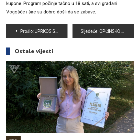
kupone. Program počinje tačno u 18 sati, a svi građani
Vogošće i šire su dobro došli da se zabave.
Navigacija
Prošlo:
UPRKOS SJAJNOJ IGRI VOGOŠĆANSKE ODBOJKAŠICE IZGUBILE OD GOŠĆI IZ MOSTARA
Sljedeće:
OPĆINSKO VIJEĆE VOGOŠĆA ODRŽALO 2. REDOVNU SJEDNICU
članaka
Ostale vijesti