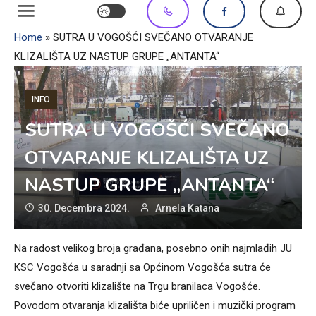
Home
»
SUTRA U VOGOŠĆI SVEČANO OTVARANJE
KLIZALIŠTA UZ NASTUP GRUPE „ANTANTA“
INFO
SUTRA U VOGOŠĆI SVEČANO
OTVARANJE KLIZALIŠTA UZ
NASTUP GRUPE „ANTANTA“
30. Decembra 2024.
Arnela Katana
Na radost velikog broja građana, posebno onih najmlađih JU
KSC Vogošća u saradnji sa Općinom Vogošća sutra će
svečano otvoriti klizalište na Trgu branilaca Vogošće.
Povodom otvaranja klizališta biće upriličen i muzički program