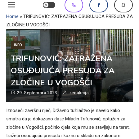
Home
»
TRIFUNOVIĆ: ZATRAŽENA OSUĐUJUĆA PRESUDA ZA
ZLOČINE U VOGOŠĆI
INFO
TRIFUNOVIĆ: ZATRAŽENA
OSUĐUJUĆA PRESUDA ZA
ZLOČINE U VOGOŠĆI
29. Septembra 2023.
redakcija
Iznoseći završnu riječ, Državno tužilaštvo je navelo kako
smatra da je dokazano da je Miladin Trifunović, optužen za
zločine u Vogošći, počinio djela koja mu se stavljaju na teret,
tražeći osuđujuću presudu i kaznu u skladu sa zakonom.