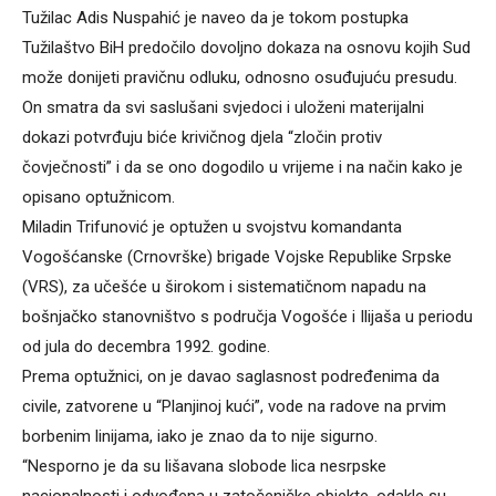
Tužilac Adis Nuspahić je naveo da je tokom postupka
Tužilaštvo BiH predočilo dovoljno dokaza na osnovu kojih Sud
može donijeti pravičnu odluku, odnosno osuđujuću presudu.
On smatra da svi saslušani svjedoci i uloženi materijalni
dokazi potvrđuju biće krivičnog djela “zločin protiv
čovječnosti” i da se ono dogodilo u vrijeme i na način kako je
opisano optužnicom.
Miladin Trifunović je optužen u svojstvu komandanta
Vogošćanske (Crnovrške) brigade Vojske Republike Srpske
(VRS), za učešće u širokom i sistematičnom napadu na
bošnjačko stanovništvo s područja Vogošće i Ilijaša u periodu
od jula do decembra 1992. godine.
Prema optužnici, on je davao saglasnost podređenima da
civile, zatvorene u “Planjinoj kući”, vode na radove na prvim
borbenim linijama, iako je znao da to nije sigurno.
“Nesporno je da su lišavana slobode lica nesrpske
nacionalnosti i odvođena u zatočeničke objekte, odakle su