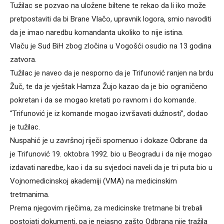
Tužilac se pozvao na uložene biltene te rekao da li iko može
pretpostaviti da bi Brane Vlačo, upravnik logora, smio navoditi
da je imao naredbu komandanta ukoliko to nije istina.
Vlaču je Sud BiH zbog zločina u Vogošći osudio na 13 godina
zatvora.
Tužilac je naveo da je nesporno da je Trifunović ranjen na brdu
Žuč, te da je vještak Hamza Žujo kazao da je bio ograničeno
pokretan i da se mogao kretati po ravnom i do komande.
“Trifunović je iz komande mogao izvršavati dužnosti”, dodao
je tužilac.
Nuspahić je u završnoj riječi spomenuo i dokaze Odbrane da
je Trifunović 19. oktobra 1992. bio u Beogradu i da nije mogao
izdavati naredbe, kao i da su svjedoci naveli da je tri puta bio u
Vojnomedicinskoj akademiji (VMA) na medicinskim
tretmanima.
Prema njegovim riječima, za medicinske tretmane bi trebali
postojati dokumenti, pa je nejasno zašto Odbrana nije tražila