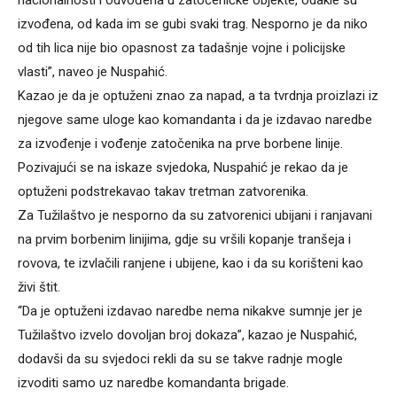
izvođena, od kada im se gubi svaki trag. Nesporno je da niko
od tih lica nije bio opasnost za tadašnje vojne i policijske
vlasti”, naveo je Nuspahić.
Kazao je da je optuženi znao za napad, a ta tvrdnja proizlazi iz
njegove same uloge kao komandanta i da je izdavao naredbe
za izvođenje i vođenje zatočenika na prve borbene linije.
Pozivajući se na iskaze svjedoka, Nuspahić je rekao da je
optuženi podstrekavao takav tretman zatvorenika.
Za Tužilaštvo je nesporno da su zatvorenici ubijani i ranjavani
na prvim borbenim linijima, gdje su vršili kopanje tranšeja i
rovova, te izvlačili ranjene i ubijene, kao i da su korišteni kao
živi štit.
“Da je optuženi izdavao naredbe nema nikakve sumnje jer je
Tužilaštvo izvelo dovoljan broj dokaza”, kazao je Nuspahić,
dodavši da su svjedoci rekli da su se takve radnje mogle
izvoditi samo uz naredbe komandanta brigade.