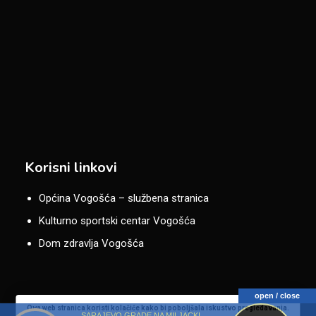
Korisni linkovi
Općina Vogošća – službena stranica
Kulturno sportski centar Vogošća
Dom zdravlja Vogošća
open / close
Ova web stranica koristi kolačiće kako bi poboljšala iskustvo pregledavanja.
SARAJEVO GRADE NA MILJACKI