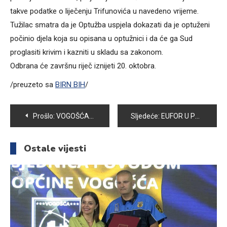
takve podatke o liječenju Trifunovića u navedeno vrijeme.
Tužilac smatra da je Optužba uspjela dokazati da je optuženi
počinio djela koja su opisana u optužnici i da će ga Sud
proglasiti krivim i kazniti u skladu sa zakonom.
Odbrana će završnu riječ iznijeti 20. oktobra.
/preuzeto sa
BIRN BIH
/
Navigacija
Prošlo:
VOGOŠĆANSKI FUDBALSKI KLUBOVI DOMAĆINI OVOG VIKENDA
Sljedeće:
EUFOR U POSJETI OPĆINI VOGOŠĆA
članaka
Ostale vijesti