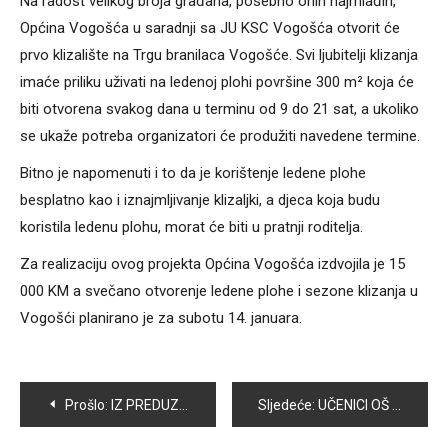
Na radost velikog broja građana, posebno onih najmlađih,
Općina Vogošća u saradnji sa JU KSC Vogošća otvorit će
prvo klizalište na Trgu branilaca Vogošće. Svi ljubitelji klizanja
imaće priliku uživati na ledenoj plohi površine 300 m² koja će
biti otvorena svakog dana u terminu od 9 do 21 sat, a ukoliko
se ukaže potreba organizatori će produžiti navedene termine.
Bitno je napomenuti i to da je korištenje ledene plohe
besplatno kao i iznajmljivanje klizaljki, a djeca koja budu
koristila ledenu plohu, morat će biti u pratnji roditelja.
Za realizaciju ovog projekta Općina Vogošća izdvojila je 15
000 KM a svečano otvorenje ledene plohe i sezone klizanja u
Vogošći planirano je za subotu 14. januara.
Navigacija
Prošlo:
IZ PREDUZEĆA “BAGS- ENERGOTEHNIKA” KORISNICIMA PORUČUJU: NE ISPUŠTAJTE VODU IZ SVOJIH RADIJATORA. U ULICI TOME MENDEŠA OTKLONJEN KVAR NA TOPLOVODU
Sljedeće:
UČENICI OŠ “ZAJKO DELIĆ” PRVO POLUGODIŠTE ZAVRŠILI VRLODOBRIM USPJEHOM I SREDNJOM OCJENOM 4,21