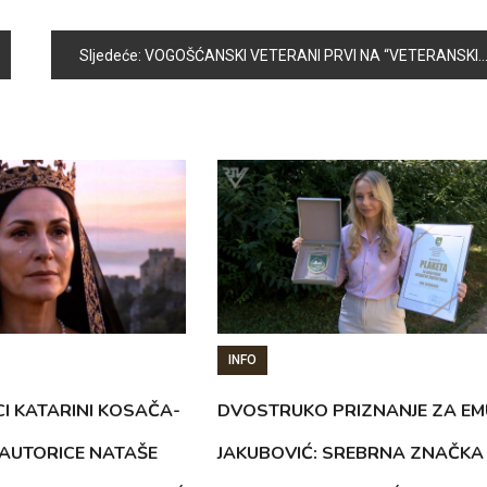
Sljedeće:
VOGOŠĆANSKI VETERANI PRVI NA “VETERANSKIM SPORTSKIM IGRAMA”
INFO
CI KATARINI KOSAČA-
DVOSTRUKO PRIZNANJE ZA EM
AUTORICE NATAŠE
JAKUBOVIĆ: SREBRNA ZNAČKA