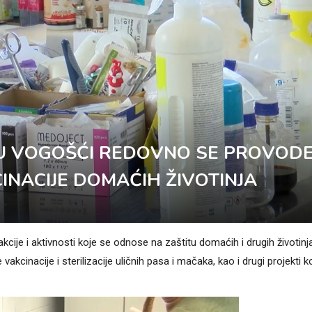
 U VOGOŠĆI REDOVNO SE PROVOD
CINACIJE DOMAĆIH ŽIVOTINJA
ije i aktivnosti koje se odnose na zaštitu domaćih i drugih životinj
akcinacije i sterilizacije uličnih pasa i mačaka, kao i drugi projekti ko