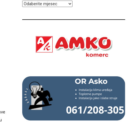
ARHIVA
sve
u