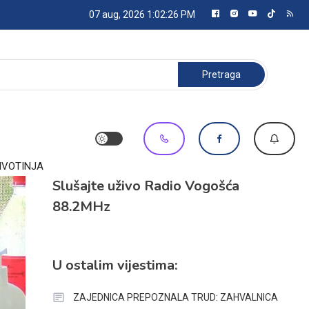
07 aug, 2026
1:02:27 PM
Pretraga:
IVOTINJA
Slušajte uživo Radio Vogošća
88.2MHz
U ostalim vijestima:
ZAJEDNICA PREPOZNALA TRUD: ZAHVALNICA