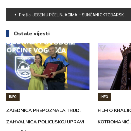
Navigacija
Prošlo:
JESEN U PČELINJACIMA – SUNČANI OKTOBARSKI DANI DOBRI PČELAMA
članaka
Ostale vijesti
INFO
INFO
ZAJEDNICA PREPOZNALA TRUD:
FILM O KRALJI
ZAHVALNICA POLICIJSKOJ UPRAVI
KOTROMANIĆ 