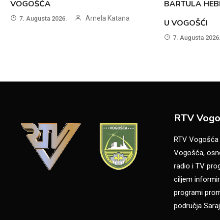
VOGOŠĆA
BARTULA HEB
Arnela Katana
7. Augusta 2026.
U VOGOŠĆI
7. Augusta 2026
RTV Vogo
RTV Vogošća je
Vogošća, osno
radio i TV pr
ciljem informir
programi promo
područja Saraj