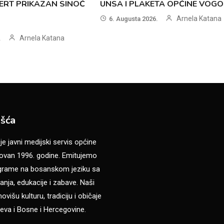
ERT PRIKAZAN SINOĆ
UNSA I PLAKETA OPĆINE VOG
Arnela Katana
6. Augusta 2026.
Arnela Katana
.
šća
 javni medijski servis općine
van 1996. godine. Emitujemo
ograme na bosanskom jeziku sa
anja, edukacije i zabave. Naši
višu kulturu, tradiciju i običaje
eva i Bosne i Hercegovine.