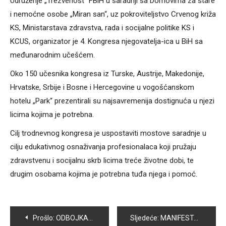
Udruženje „Trezvenost“ FBiH u saradnji sa Domovima za stare
i nemoćne osobe „Miran san“, uz pokroviteljstvo Crvenog križa
KS, Ministarstava zdravstva, rada i socijalne politike KS i
KCUS, organizator je 4. Kongresa njegovatelja-ica u BiH sa
međunarodnim učešćem.
Oko 150 učesnika kongresa iz Turske, Austrije, Makedonije,
Hrvatske, Srbije i Bosne i Hercegovine u vogošćanskom
hotelu „Park“ prezentirali su najsavremenija dostignuća u njezi
licima kojima je potrebna.
Cilj trodnevnog kongresa je uspostaviti mostove saradnje u
cilju edukativnog osnaživanja profesionalaca koji pružaju
zdravstvenu i socijalnu skrb licima treće životne dobi, te
drugim osobama kojima je potrebna tuđa njega i pomoć.
Navigacija
Prošlo:
ODBOJKAŠKA SUPER LIGA ZA ŽENE – GRUPA JUG: VOGOŠĆA SAVLADALA STUDENT
Sljedeće:
MANIFESTACIJA SELLAM YA RESULALLAH: U ISLAMSKOM CENTRU VOGOŠĆA PROUČEN MEVLUD