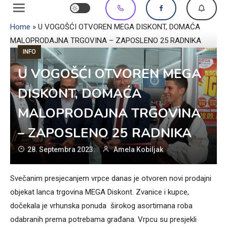
Home
»
U VOGOŠĆI OTVOREN MEGA DISKONT, DOMAĆA
MALOPRODAJNA TRGOVINA – ZAPOSLENO 25 RADNIKA
INFO
U VOGOŠĆI OTVOREN MEGA
DISKONT, DOMAĆA
MALOPRODAJNA TRGOVINA
– ZAPOSLENO 25 RADNIKA
28. Septembra 2023.
Amela Kobiljak
Svečanim presjecanjem vrpce danas je otvoren novi prodajni
objekat lanca trgovina MEGA Diskont. Zvanice i kupce,
dočekala je vrhunska ponuda širokog asortimana roba
odabranih prema potrebama građana. Vrpcu su presjekli