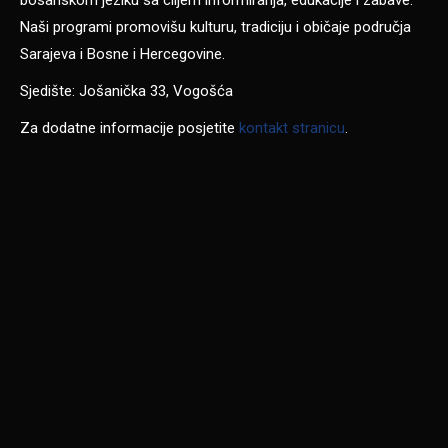
bosanskom jeziku sa ciljem informiranja, edukacije i zabave.
Naši programi promovišu kulturu, tradiciju i običaje područja
Sarajeva i Bosne i Hercegovine.
Sjedište: Jošanička 33, Vogošća
Za dodatne informacije posjetite
kontakt stranicu
.