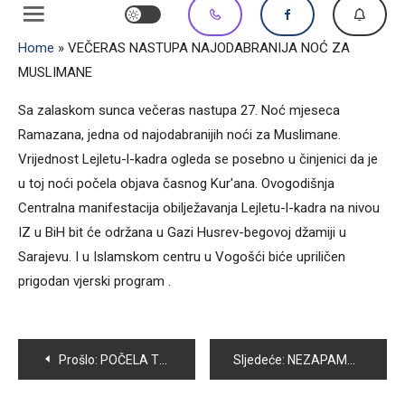
Home
»
VEČERAS NASTUPA NAJODABRANIJA NOĆ ZA
MUSLIMANE
Sa zalaskom sunca večeras nastupa 27. Noć mjeseca
Ramazana, jedna od najodabranijih noći za Muslimane.
Vrijednost Lejletu-l-kadra ogleda se posebno u činjenici da je
u toj noći počela objava časnog Kur'ana. Ovogodišnja
Centralna manifestacija obilježavanja Lejletu-l-kadra na nivou
IZ u BiH bit će održana u Gazi Husrev-begovoj džamiji u
Sarajevu. I u Islamskom centru u Vogošći biće upriličen
prigodan vjerski program .
Navigacija
Prošlo:
POČELA TREĆA FAZA IZGRADNJE NIŠA ZA KONTEJNERE
Sljedeće:
NEZAPAMĆENI NAVIJAČKI NEREDI U CENTRU VOGOŠĆE
članaka