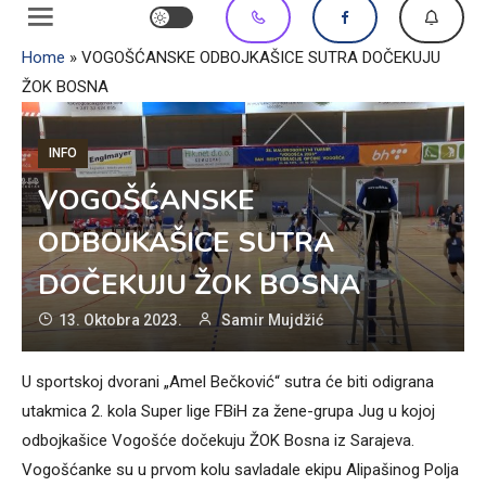
Home
»
VOGOŠĆANSKE ODBOJKAŠICE SUTRA DOČEKUJU
ŽOK BOSNA
INFO
VOGOŠĆANSKE
ODBOJKAŠICE SUTRA
DOČEKUJU ŽOK BOSNA
13. Oktobra 2023.
Samir Mujdžić
U sportskoj dvorani „Amel Bečković“ sutra će biti odigrana
utakmica 2. kola Super lige FBiH za žene-grupa Jug u kojoj
odbojkašice Vogošće dočekuju ŽOK Bosna iz Sarajeva.
Vogošćanke su u prvom kolu savladale ekipu Alipašinog Polja