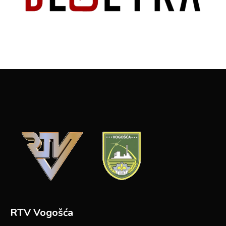
RTV Vogošća