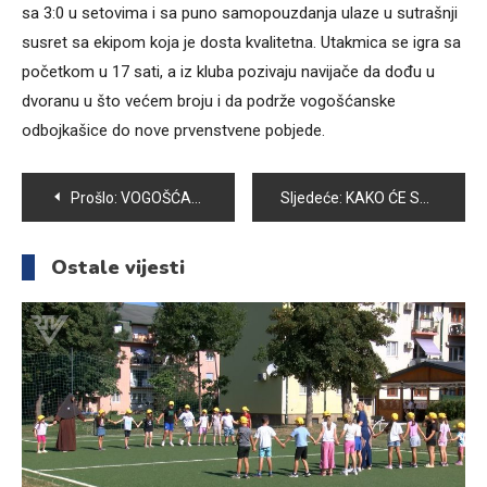
sa 3:0 u setovima i sa puno samopouzdanja ulaze u sutrašnji
susret sa ekipom koja je dosta kvalitetna. Utakmica se igra sa
početkom u 17 sati, a iz kluba pozivaju navijače da dođu u
dvoranu u što većem broju i da podrže vogošćanske
odbojkašice do nove prvenstvene pobjede.
Navigacija
Prošlo:
VOGOŠĆANSKO UDRUŽENJE ABNOR PODRŽALO AKCIJU “NARODNI HEROJI MOSTARA”
Sljedeće:
KAKO ĆE SE GRIJATI GRAĐANI VOGOŠĆE OVE ZIME ?
članaka
Ostale vijesti