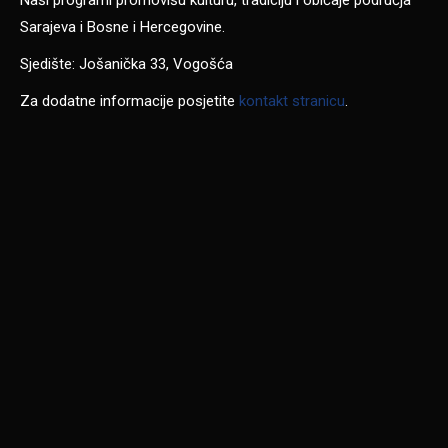
Naši programi promovišu kulturu, tradiciju i običaje područja
Sarajeva i Bosne i Hercegovine.
Sjedište: Jošanička 33, Vogošća
Za dodatne informacije posjetite
kontakt stranicu
.