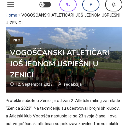
Home
»
VOGOŠĆANSKI ATLETIČARI JOŠ JEDNOM USPJEŠNI
U ZENICI
INFO
VOGOŠĆANSKI ATLETIČARI
JOŠ JEDNOM USPJEŠNI U
ZENICI
12. Septembra 2023.
redakcija
Protekle subote u Zenici je održan 2. Atletski miting za mlade
“Zenica 2023”. Na takmičenju su učestvovali brojni bh klubovi,
a Atletski klub Vogošća nastupio je sa 23 svoja člana. I ovaj
put vogošćanski atletičari su pokazavi zavidnu formu i okitili