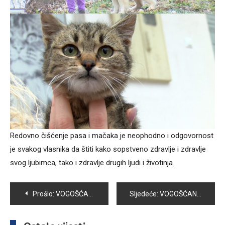
Redovno čišćenje pasa i mačaka je neophodno i odgovornost
je svakog vlasnika da štiti kako sopstveno zdravlje i zdravlje
svog ljubimca, tako i zdravlje drugih ljudi i životinja.
Navigacija
Prošlo:
VOGOŠĆANSKI KUGLAŠI SPREMNI ZA NASTAVAK SEZONE U PRVOJ FEDERALNOJ LIGI
Sljedeće:
VOGOŠĆANKA NEJLA ŠEHOVIĆ DOBITNICA ZLATNE ZNAČKE UNIVERZITETA U SARAJEVU
članaka