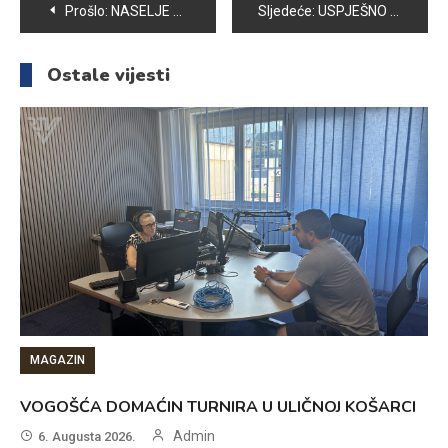
Navigacija
Prošlo:
NASELJE HOTONJ: U NOVI KANALIZACIONI SISTEM PRIKLJUČENO 25 DOMAĆINSTAVA
Sljedeće:
USPJEŠNO ZAVRŠENA AKCIJA “ČISTA I LIJEPA VOGOŠĆA”
članaka
Ostale vijesti
MAGAZIN
VOGOŠĆA DOMAĆIN TURNIRA U ULIČNOJ KOŠARCI
Admin
6. Augusta 2026.