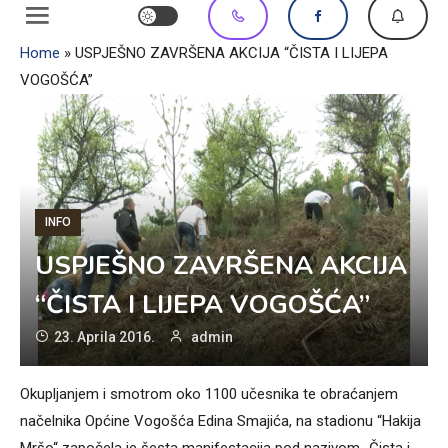
Home
»
USPJEŠNO ZAVRŠENA AKCIJA “ČISTA I LIJEPA
VOGOŠĆA”
INFO
USPJEŠNO ZAVRŠENA AKCIJA
“ČISTA I LIJEPA VOGOŠĆA”
23. Aprila 2016.
admin
Okupljanjem i smotrom oko 1100 učesnika te obraćanjem
načelnika Općine Vogošća Edina Smajića, na stadionu “Hakija