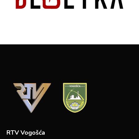
RTV Vogošća