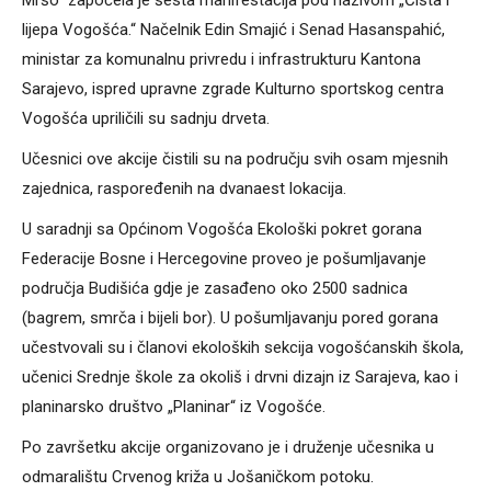
Mršo“ započela je šesta manifestacija pod nazivom „Čista i
lijepa Vogošća.“ Načelnik Edin Smajić i Senad Hasanspahić,
ministar za komunalnu privredu i infrastrukturu Kantona
Sarajevo, ispred upravne zgrade Kulturno sportskog centra
Vogošća upriličili su sadnju drveta.
Učesnici ove akcije čistili su na području svih osam mjesnih
zajednica, raspoređenih na dvanaest lokacija.
U saradnji sa Općinom Vogošća Ekološki pokret gorana
Federacije Bosne i Hercegovine proveo je pošumljavanje
područja Budišića gdje je zasađeno oko 2500 sadnica
(bagrem, smrča i bijeli bor). U pošumljavanju pored gorana
učestvovali su i članovi ekoloških sekcija vogošćanskih škola,
učenici Srednje škole za okoliš i drvni dizajn iz Sarajeva, kao i
planinarsko društvo „Planinar“ iz Vogošće.
Po završetku akcije organizovano je i druženje učesnika u
odmaralištu Crvenog križa u Jošaničkom potoku.