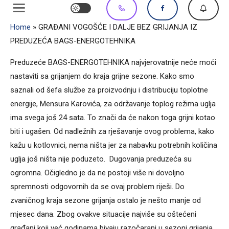
Home
»
GRAĐANI VOGOŠĆE I DALJE BEZ GRIJANJA IZ
PREDUZEĆA BAGS-ENERGOTEHNIKA
Preduzeće BAGS-ENERGOTEHNIKA najvjerovatnije neće moći
nastaviti sa grijanjem do kraja grijne sezone. Kako smo
saznali od šefa službe za proizvodnju i distribuciju toplotne
energije, Mensura Karovića, za održavanje toplog režima uglja
ima svega još 24 sata. To znači da će nakon toga grijni kotao
biti i ugašen. Od nadležnih za rješavanje ovog problema, kako
kažu u kotlovnici, nema ništa jer za nabavku potrebnih količina
uglja još ništa nije poduzeto. Dugovanja preduzeća su
ogromna. Očigledno je da ne postoji više ni dovoljno
spremnosti odgovornih da se ovaj problem riješi. Do
zvaničnog kraja sezone grijanja ostalo je nešto manje od
mjesec dana. Zbog ovakve situacije najviše su oštećeni
građani koji već godinama bivaju razočarani u sezoni grijanja,