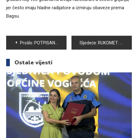
jer često imaju hladne radijatore a izmiruju obaveze prema
Bagsu.
Navigacija
Prošlo:
POTPISAN UGOVOR ZA PROJEKTE U OBLASTI PLASTENIČKE PROIZVODNJE
Sljedeće:
RUKOMET: RK VOGOŠĆA ZABILJEŽILA OSMU POBJEDU, POBIJEDILI I VISOČKU BOSNU
članaka
Ostale vijesti