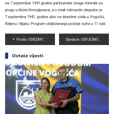
na 7.septembar 1941.godine partizanske snage minirale su
prugu u blizini Krivoglavaca, a u znak odmazde okupator je
7.septembra 1941. godine ubio na desetine civila u Vogošći,
Reljevu i Ilijašu. Program obilježavanja počinje sutra u 11 sati.
Navigacija
Prošlo:
ODRŽAN “DAN PRVAČIĆA” ZA 371 VOGOŠĆANSKOG PRVAČIĆA
Sljedeće:
USPJEŠNO PROVEDEN NADZOR NAD KVALITETOM USLUGA U OPĆINI VOGOŠĆA
članaka
Ostale vijesti