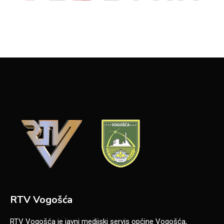
RTV Vogošća
RTV Vogošća je javni medijski servis općine Vogošća,