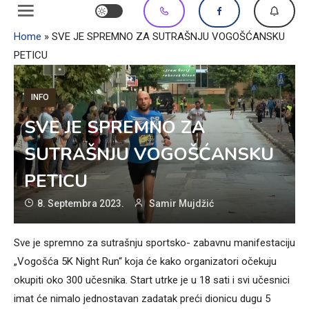
Home
»
SVE JE SPREMNO ZA SUTRAŠNJU VOGOŠĆANSKU
PETICU
INFO
SVE JE SPREMNO ZA
SUTRAŠNJU VOGOŠĆANSKU
PETICU
8. Septembra 2023.
Samir Mujdžić
Sve je spremno za sutrašnju sportsko- zabavnu manifestaciju
„Vogošća 5K Night Run“ koja će kako organizatori očekuju
okupiti oko 300 učesnika. Start utrke je u 18 sati i svi učesnici
imat će nimalo jednostavan zadatak preći dionicu dugu 5