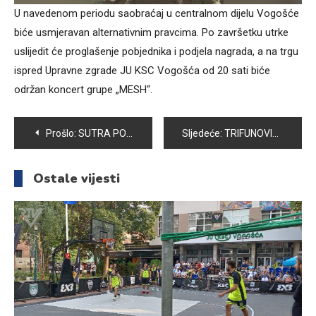
U navedenom periodu saobraćaj u centralnom dijelu Vogošće
biće usmjeravan alternativnim pravcima. Po završetku utrke
uslijedit će proglašenje pobjednika i podjela nagrada, a na trgu
ispred Upravne zgrade JU KSC Vogošća od 20 sati biće
održan koncert grupe „MESH“.
Navigacija
Prošlo:
SUTRA POČINJE UPIS U NOVU MEKTEBSKU GODINU
Sljedeće:
TRIFUNOVIĆ: VJEROVATNO DA JE DOKUMENTE POTPISAO OPTUŽENI
članaka
Ostale vijesti