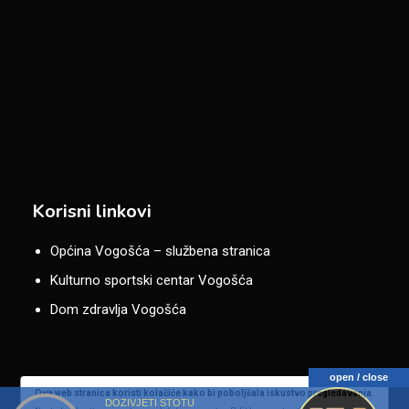
Korisni linkovi
Općina Vogošća – službena stranica
Kulturno sportski centar Vogošća
Dom zdravlja Vogošća
open / close
Ova web stranica koristi kolačiće kako bi poboljšala iskustvo pregledavanja.
DOZIVJETI STOTU