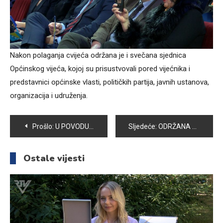
Nakon polaganja cvijeća održana je i svečana sjednica
Općinskog vijeća, kojoj su prisustvovali pored vijećnika i
predstavnici općinske vlasti, političkih partija, javnih ustanova,
organizacija i udruženja.
Navigacija
Prošlo:
U POVODU 1.MARTA DANA NEZAVISNOSTI BIH ODRŽANA PRIREDBA U OŠ “ZAJKO DELIĆ”
Sljedeće:
ODRŽANA PANEL DISKUSIJA MLADIH ANTIFAŠISTA U VOGOŠĆI
članaka
Ostale vijesti