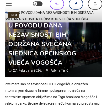
Home
»
U POVODU DANA NEZAVISNOSTI BIH ODRŽANA
INFO
SVEČANA SJEDNICA OPĆINSKOG VIJEĆA VOGOŠĆA
U POVODU DANA
NEZAVISNOSTI BIH
ODRŽANA SVEČANA
SJEDNICA OPĆINSKOG
VIJEĆA VOGOŠĆA
27. Februara 2026.
Advija Tirić
Prvi mart Dan nezavisnosti BiH u Vogošći je obilježen
intoniranjem državne himne i polaganjem cvijeća na
centralnim spomen obilježjima na Trgu branilaca Vogošće i
velikom parku. Brojne delegacije među kojima su predstavnici