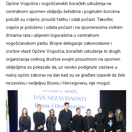
Općine Vogošća i vogošćanskih boračkih udruženja na
centralnom spomen-obilježju šehidima i poginulim borcima
položili su cvijeće, proučili fatihu i odali počast. Također,
cvijeće je položeno i odata počast i na spomenicima civilnim
žrtvama rata i ubijenim logorašima u centralnom
vogošćanskom parku. Brojne delegacije zakonodavne i
izvršne vlasti Općine Vogošća, boračkih udruženja te drugih
organizacija civilnog društva svojim prisustvom na spomen
obilježjima su pokazale da, uz visoko podignute zastave u
našoj općini zaborav na dan kad su se građani izjasnili da žele
nezavsinu i nedjeljivu Bosnu i Hercegovinu, nije moguć.