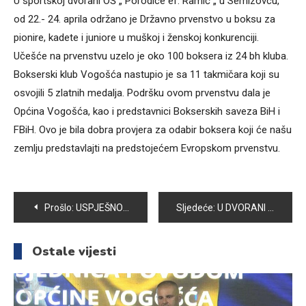
U sportskoj dvorani OŠ „ Porodice ef. Ramić „ u Semizovcu,
od 22.- 24. aprila održano je Državno prvenstvo u boksu za
pionire, kadete i juniore u muškoj i ženskoj konkurenciji.
Učešće na prvenstvu uzelo je oko 100 boksera iz 24 bh kluba.
Bokserski klub Vogošća nastupio je sa 11 takmičara koji su
osvojili 5 zlatnih medalja. Podršku ovom prvenstvu dala je
Općina Vogošća, kao i predstavnici Bokserskih saveza BiH i
FBiH. Ovo je bila dobra provjera za odabir boksera koji će našu
zemlju predstavlajti na predstojećem Evropskom prvenstvu.
Navigacija
Prošlo:
USPJEŠNO ZAVRŠENA AKCIJA “ČISTA I LIJEPA VOGOŠĆA”
Sljedeće:
U DVORANI “AMEL BEČKOVIĆ” U VOGOŠĆI ODRŽAN 24. MEMORIJALNI TURNIR “VINKO ŠAMARLIĆ”
članaka
Ostale vijesti