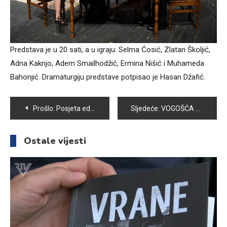
Predstava je u 20 sati, a u igraju: Selma Ćosić, Zlatan Školjić,
Adna Kaknjo, Adem Smailhodžić, Ermina Nišić i Muhameda
Bahonjić. Dramaturgiju predstave potpisao je Hasan Džafić.
Navigacija
Prošlo:
Posjeta edukativno-kreativnom centru „Teta Pričalica“: Razgovor o sadržajnom ljetnom raspustu za djecu
Sljedeće:
VOGOŠĆA U ZNAKU MLADOSTI I SPORTA – ODRŽANE SPORTSKE IGRE MLADIH
članaka
Ostale vijesti