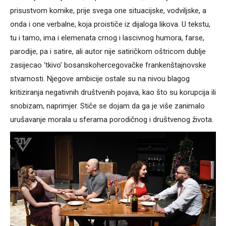
prisustvom komike, prije svega one situacijske, vodviljske, a
onda i one verbalne, koja proističe iz dijaloga likova. U tekstu,
tu i tamo, ima i elemenata crnog i lascivnog humora, farse,
parodije, pa i satire, ali autor nije satiričkom oštricom dublje
zasijecao ‘tkivo’ bosanskohercegovačke frankenštajnovske
stvarnosti. Njegove ambicije ostale su na nivou blagog
kritiziranja negativnih društvenih pojava, kao što su korupcija ili
snobizam, naprimjer. Stiče se dojam da ga je više zanimalo
urušavanje morala u sferama porodičnog i društvenog života.