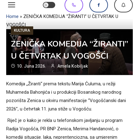
Home
»
ZENIČKA KOMEDIJA “ŽIRANTI” U ČETVRTAK U
VOGOŠĆI
KULTURA
ZENIČKA KOMEDIJA “ŽIRANTI”
U ČETVRTAK U VOGOŠĆI
10. Juna 2026.
Amela Kobiljak
Komedija „Žiranti“ prema tekstu Marija Ćuluma, u režiji
Muhameda Bahonjića i u produkciji Bosanskog narodnog
pozorišta Zenica u okviru manifestacije “Vogošćanski dani
2026”, u četvrtak 11. juna stiže u Vogošću.
Riječ je o kako je rekla u telefonskom javljanju u program
Radija Vogošća, PR BNP Zenica, Merima Handanović, o
komediji situacije. laka, neprentenciozna, sa umjerenim