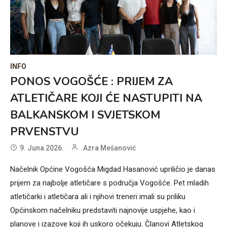
INFO
PONOS VOGOŠĆE : PRIJEM ZA
ATLETIČARE KOJI ĆE NASTUPITI NA
BALKANSKOM I SVJETSKOM
PRVENSTVU
9. Juna 2026.
Azra Mešanović
Načelnik Općine Vogošća Migdad Hasanović upriličio je danas
prijem za najbolje atletičare s područja Vogošće. Pet mladih
atletičarki i atletičara ali i njihovi treneri imali su priliku
Općinskom načelniku predstaviti najnovije uspjehe, kao i
planove i izazove koji ih uskoro očekuju. Članovi Atletskog