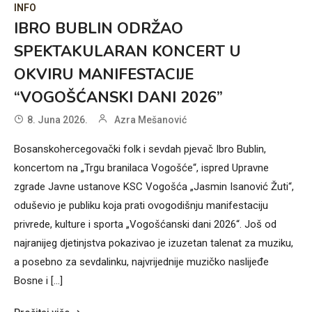
INFO
IBRO BUBLIN ODRŽAO
SPEKTAKULARAN KONCERT U
OKVIRU MANIFESTACIJE
“VOGOŠĆANSKI DANI 2026”
8. Juna 2026.
Azra Mešanović
Bosanskohercegovački folk i sevdah pjevač Ibro Bublin,
koncertom na „Trgu branilaca Vogošće“, ispred Upravne
zgrade Javne ustanove KSC Vogošća „Jasmin Isanović Žuti“,
oduševio je publiku koja prati ovogodišnju manifestaciju
privrede, kulture i sporta „Vogošćanski dani 2026“. Još od
najranijeg djetinjstva pokazivao je izuzetan talenat za muziku,
a posebno za sevdalinku, najvrijednije muzičko naslijeđe
Bosne i […]