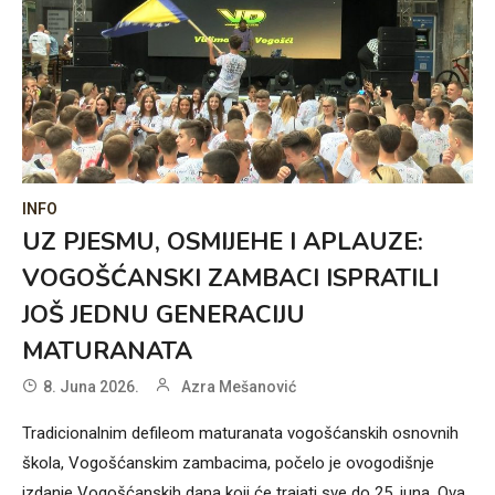
INFO
UZ PJESMU, OSMIJEHE I APLAUZE:
VOGOŠĆANSKI ZAMBACI ISPRATILI
JOŠ JEDNU GENERACIJU
MATURANATA
8. Juna 2026.
Azra Mešanović
Tradicionalnim defileom maturanata vogošćanskih osnovnih
škola, Vogošćanskim zambacima, počelo je ovogodišnje
izdanje Vogošćanskih dana koji će trajati sve do 25. juna. Ova