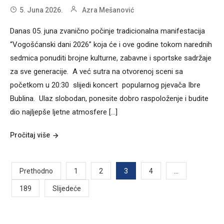
5. Juna 2026.
Azra Mešanović
Danas 05. juna zvanično počinje tradicionalna manifestacija
“Vogošćanski dani 2026” koja će i ove godine tokom narednih
sedmica ponuditi brojne kulturne, zabavne i sportske sadržaje
za sve generacije. A već sutra na otvorenoj sceni sa
početkom u 20:30 slijedi koncert popularnog pjevača Ibre
Bublina. Ulaz slobodan, ponesite dobro raspoloženje i budite
dio najljepše ljetne atmosfere […]
Pročitaj više
Posts
3
…
Prethodno
1
2
4
189
Slijedeće
pagination