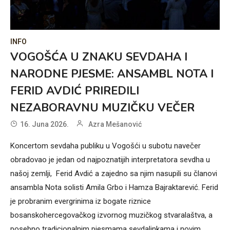
INFO
VOGOŠĆA U ZNAKU SEVDAHA I
NARODNE PJESME: ANSAMBL NOTA I
FERID AVDIĆ PRIREDILI
NEZABORAVNU MUZIČKU VEČER
16. Juna 2026.
Azra Mešanović
Koncertom sevdaha publiku u Vogošći u subotu navečer
obradovao je jedan od najpoznatijih interpretatora sevdha u
našoj zemlji, Ferid Avdić a zajedno sa njim nasupili su članovi
ansambla Nota solisti Amila Grbo i Hamza Bajraktarević. Ferid
je probranim evergrinima iz bogate riznice
bosanskohercegovačkog izvornog muzičkog stvaralaštva, a
posebno tradicionalnim pjesmama sevdalinkama i novim