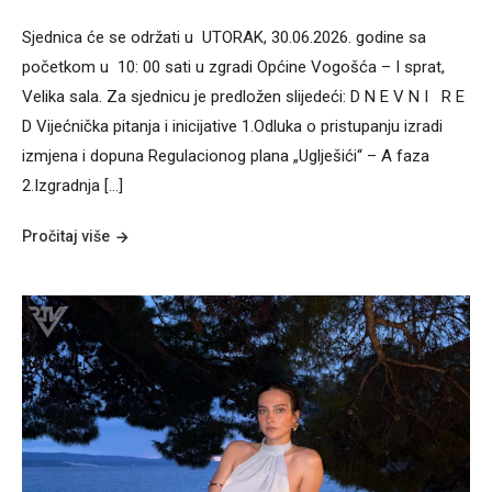
Sjednica će se održati u UTORAK, 30.06.2026. godine sa
početkom u 10: 00 sati u zgradi Općine Vogošća – I sprat,
Velika sala. Za sjednicu je predložen slijedeći: D N E V N I R E
D Vijećnička pitanja i inicijative 1.Odluka o pristupanju izradi
izmjena i dopuna Regulacionog plana „Uglješići“ – A faza
2.Izgradnja […]
Pročitaj više