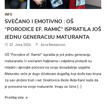
INFO
SVEČANO I EMOTIVNO : OŠ
“PORODICE EF. RAMIĆ” ISPRATILA JOŠ
JEDNU GENERACIJU MATURANTA
23. Juna 2026.
Azra Mešanović
OŠ ”Porodice ef. Ramić” ispratila je još jednu generaciju
maturanata. U svečanim haljinama i odijelima prolazili su
mladići i djevojke ponosni na svoje dosadašnje uspjehe.
Matursko veče je dugo iščekivani događaj, koji dođe kao kruna
za sav uloženi trud i rad. Direktorica škole Aida Karić kaže da
je ponosna na svoje maturante. Imaju se čime […]
Pročitaj više