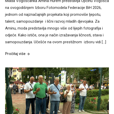
Mlada Vogošćanka Amina Hurem predstavlja Općinu Vogošća
na ovogodišnjem Izboru Fotomodela Federacije BiH 2026,
jednom od najznačajnijih projekata koji promoviše ljepotu,
talent, samopouzdanje i lični razvoj mladih djevojaka. Za
Aminu, moda predstavlja mnogo više od lijepih fotografija i
odjeće. Kako ističe, ona je način izražavanja ličnosti, stava i
samopouzdanja. Učešće na ovom prestižnom izboru vidi […]
Pročitaj više