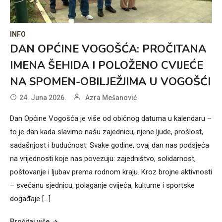
INFO
DAN OPĆINE VOGOŠĆA: PROČITANA
IMENA ŠEHIDA I POLOŽENO CVIJEĆE
NA SPOMEN-OBILJEŽJIMA U VOGOŠĆI
24. Juna 2026.
Azra Mešanović
Dan Općine Vogošća je više od običnog datuma u kalendaru –
to je dan kada slavimo našu zajednicu, njene ljude, prošlost,
sadašnjost i budućnost. Svake godine, ovaj dan nas podsjeća
na vrijednosti koje nas povezuju: zajedništvo, solidarnost,
poštovanje i ljubav prema rodnom kraju. Kroz brojne aktivnosti
– svečanu sjednicu, polaganje cvijeća, kulturne i sportske
događaje […]
Pročitaj više