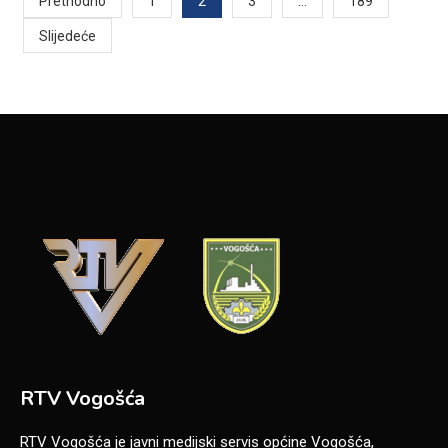
Posts
2
…
Prethodno
1
3
189
Slijedeće
pagination
RTV Vogošća
RTV Vogošća je javni medijski servis općine Vogošća,