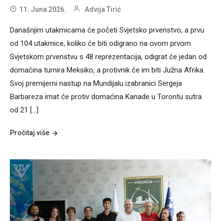
11. Juna 2026.
Advija Tirić
Današnjim utakmicama će početi Svjetsko prvenstvo, a prvu
od 104 utakmice, koliko će biti odigrano na ovom prvom
Svjetskom prvenstvu s 48 reprezentacija, odigrat će jedan od
domaćina turnira Meksiko, a protivnik će im biti Južna Afrika.
Svoj premijerni nastup na Mundijalu izabranici Sergeja
Barbareza imat će protiv domaćina Kanade u Torontu sutra
od 21 […]
Pročitaj više