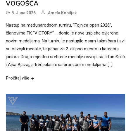
VOGOŠĆA
8. Juna 2026.
Amela Kobiljak
Nastup na međunarodnom turniru, “Fojnica open 2026”,
članovima TK “VICTORY” – donio je nove uspjehe ovjerene
novim medaljama. Na turniru je nastupilo osam takmičara i svi
su osvojili medalje, te pehar za 2. ekipno mjesto u kategoriji
juniora. Drugo mjesto i srebrene medalje osvojili su: Irfan Đulić
i Ajša Ajazaj, a trećeplasini sa bronzanim medaljama […]
Pročitaj više