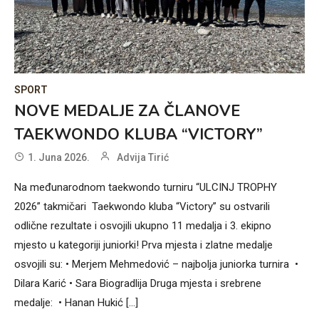
SPORT
NOVE MEDALJE ZA ČLANOVE
TAEKWONDO KLUBA “VICTORY”
1. Juna 2026.
Advija Tirić
Na međunarodnom taekwondo turniru “ULCINJ TROPHY
2026” takmičari Taekwondo kluba “Victory” su ostvarili
odlične rezultate i osvojili ukupno 11 medalja i 3. ekipno
mjesto u kategoriji juniorki! Prva mjesta i zlatne medalje
osvojili su: • Merjem Mehmedović – najbolja juniorka turnira •
Dilara Karić • Sara Biogradlija Druga mjesta i srebrene
medalje: • Hanan Hukić […]