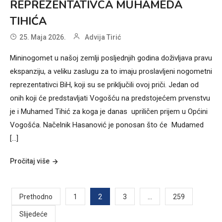
REPREZENTATIVCA MUHAMEDA
TIHIĆA
25. Maja 2026.
Advija Tirić
Mininogomet u našoj zemlji posljednjih godina doživljava pravu
ekspanziju, a veliku zaslugu za to imaju proslavljeni nogometni
reprezentativci BiH, koji su se priključili ovoj priči. Jedan od
onih koji će predstavljati Vogošću na predstojećem prvenstvu
je i Muhamed Tihić za koga je danas upriličen prijem u Općini
Vogošća. Načelnik Hasanović je ponosan što će Mudamed
[…]
Pročitaj više
Posts
2
…
Prethodno
1
3
259
Slijedeće
pagination