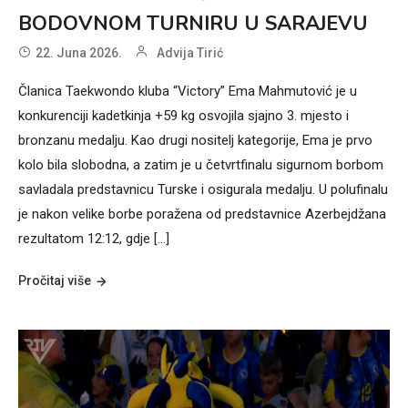
BODOVNOM TURNIRU U SARAJEVU
22. Juna 2026.
Advija Tirić
Članica Taekwondo kluba “Victory” Ema Mahmutović je u
konkurenciji kadetkinja +59 kg osvojila sjajno 3. mjesto i
bronzanu medalju. Kao drugi nositelj kategorije, Ema je prvo
kolo bila slobodna, a zatim je u četvrtfinalu sigurnom borbom
savladala predstavnicu Turske i osigurala medalju. U polufinalu
je nakon velike borbe poražena od predstavnice Azerbejdžana
rezultatom 12:12, gdje […]
Pročitaj više