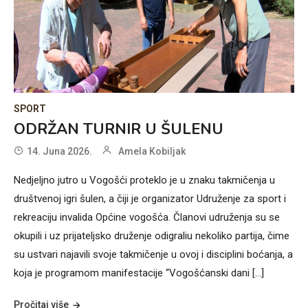
SPORT
ODRŽAN TURNIR U ŠULENU
14. Juna 2026.
Amela Kobiljak
Nedjeljno jutro u Vogošći proteklo je u znaku takmičenja u
društvenoj igri šulen, a čiji je organizator Udruženje za sport i
rekreaciju invalida Općine vogošća. Članovi udruženja su se
okupili i uz prijateljsko druženje odigraliu nekoliko partija, čime
su ustvari najavili svoje takmičenje u ovoj i disciplini boćanja, a
koja je programom manifestacije “Vogošćanski dani […]
Pročitaj više