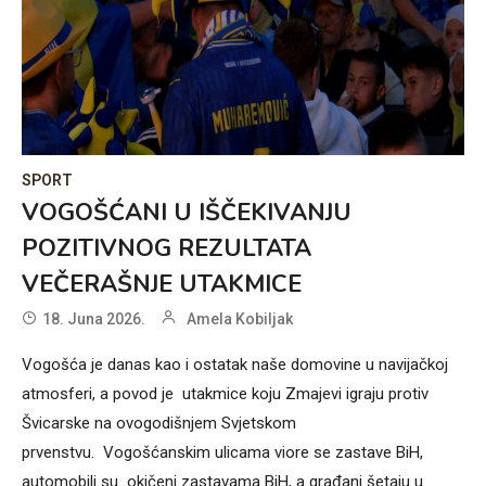
SPORT
VOGOŠĆANI U IŠČEKIVANJU
POZITIVNOG REZULTATA
VEČERAŠNJE UTAKMICE
18. Juna 2026.
Amela Kobiljak
Vogošća je danas kao i ostatak naše domovine u navijačkoj
atmosferi, a povod je utakmice koju Zmajevi igraju protiv
Švicarske na ovogodišnjem Svjetskom
prvenstvu. Vogošćanskim ulicama viore se zastave BiH,
automobili su okičeni zastavama BiH, a građani šetaju u