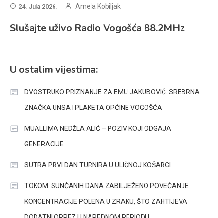
Amela Kobiljak
24. Jula 2026.
Slušajte uživo Radio Vogošća 88.2MHz
U ostalim vijestima:
DVOSTRUKO PRIZNANJE ZA EMU JAKUBOVIĆ: SREBRNA
ZNAČKA UNSA I PLAKETA OPĆINE VOGOŠĆA
MUALLIMA NEDŽLA ALIĆ – POZIV KOJI ODGAJA
GENERACIJE
SUTRA PRVI DAN TURNIRA U ULIČNOJ KOŠARCI
TOKOM SUNČANIH DANA ZABILJEŽENO POVEĆANJE
KONCENTRACIJE POLENA U ZRAKU, ŠTO ZAHTIJEVA
DODATNI OPREZ U NAREDNOM PERIODU.