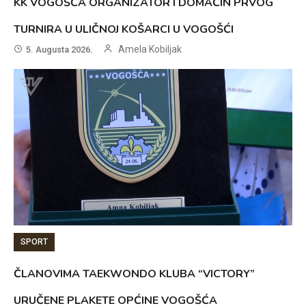
KK VOGOŠĆA ORGANIZATOR I DOMAĆIN PRVOG
TURNIRA U ULIČNOJ KOŠARCI U VOGOŠĆI
Amela Kobiljak
5. Augusta 2026.
SPORT
ČLANOVIMA TAEKWONDO KLUBA “VICTORY”
URUČENE PLAKETE OPĆINE VOGOŠĆA